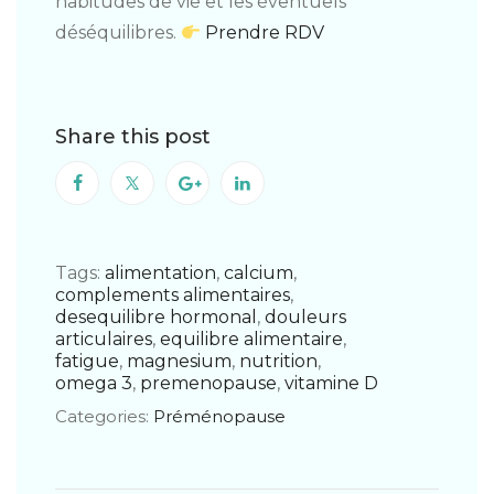
habitudes de vie et les éventuels
déséquilibres.
Prendre RDV
Share this post
Tags:
alimentation
,
calcium
,
complements alimentaires
,
desequilibre hormonal
,
douleurs
articulaires
,
equilibre alimentaire
,
fatigue
,
magnesium
,
nutrition
,
omega 3
,
premenopause
,
vitamine D
Categories:
Préménopause